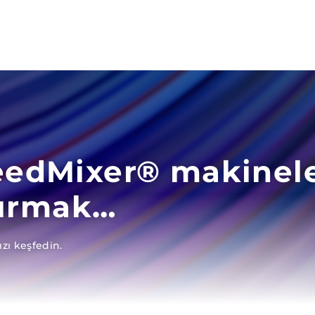
eedMixer® makinele
rtırmak…
zı keşfedin.