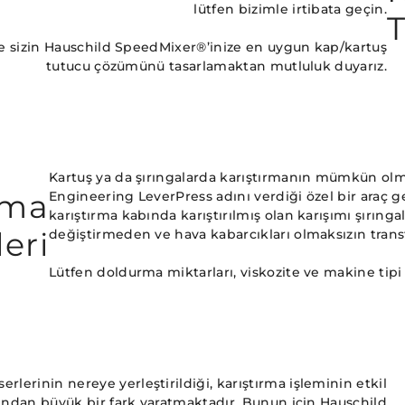
lütfen bizimle irtibata geçin.
T
 de sizin Hauschild SpeedMixer®’inize en uygun kap/kartuş
tutucu çözümünü tasarlamaktan mutluluk duyarız.
Kartuş ya da şırıngalarda karıştırmanın mümkün ol
rma
Engineering LeverPress adını verdiği özel bir araç gel
karıştırma kabında karıştırılmış olan karışımı şırınga
eri
değiştirmeden ve hava kabarcıkları olmaksızın trans
Lütfen doldurma miktarları, viskozite ve makine tipi il
lerinin nereye yerleştirildiği, karıştırma işleminin etkil
ından büyük bir fark yaratmaktadır. Bunun için Hauschild