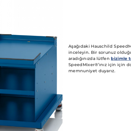
Aşağıdaki Hauschild SpeedM
inceleyin. Bir sorunuz olduğ
aradığınızda lütfen
bizimle 
SpeedMixer®’ınız için için 
memnuniyet duyarız.