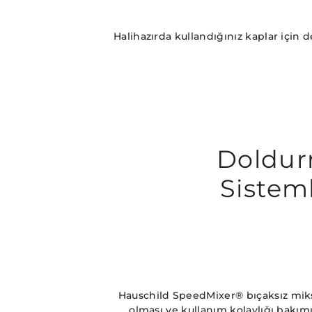
Halihazırda kullandığınız kaplar için
Doldu
Sisteml
Hauschild SpeedMixer® bıçaksız mikser
olması ve kullanım kolaylığı bakım