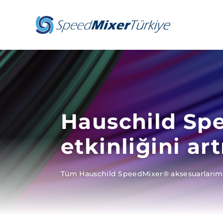
İçeriğe
atla
Hauschild Sp
etkinliğini a
Tüm Hauschild SpeedMixer® aksesuarlarımı